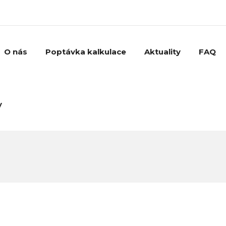
O nás
Poptávka kalkulace
Aktuality
FAQ
y