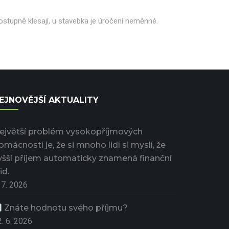
stupně klesají, u stavebka je úročení neměnné.
EJNOVĚJŠÍ AKTUALITY
ejvětší problém vysokopříjmových
omácností je, že si mnoho lidí si myslí, že
yšší příjem automaticky znamená finanční
id.
 7. 2026
Znáte hodnotu svého příjmu?
. 6. 2026