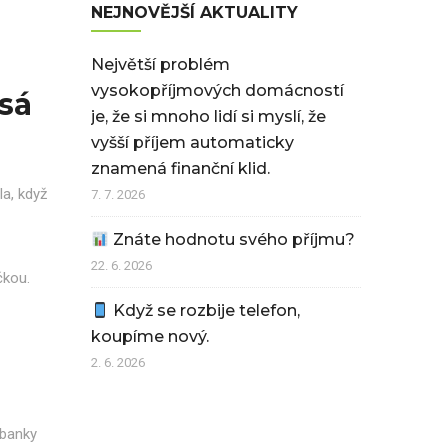
NEJNOVĚJŠÍ AKTUALITY
Největší problém
vysokopříjmových domácností
sá
je, že si mnoho lidí si myslí, že
vyšší příjem automaticky
znamená finanční klid.
la, když
7. 7. 2026
Znáte hodnotu svého příjmu?
22. 6. 2026
čkou.
Když se rozbije telefon,
koupíme nový.
2. 6. 2026
 banky