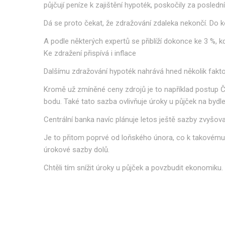
půjčují peníze k zajištění hypoték, poskočily za poslední
Dá se proto čekat, že zdražování zdaleka nekončí. Do
A podle některých expertů se přiblíží dokonce ke 3 %, 
Ke zdražení přispívá i inflace
Dalšímu zdražování hypoték nahrává hned několik fakto
Kromě už zmíněné ceny zdrojů je to například postup Č
bodu. Také tato sazba ovlivňuje úroky u půjček na bydle
Centrální banka navíc plánuje letos ještě sazby zvyšovat,
Je to přitom poprvé od loňského února, co k takovému kro
úrokové sazby dolů.
Chtěli tím snížit úroky u půjček a povzbudit ekonomiku.