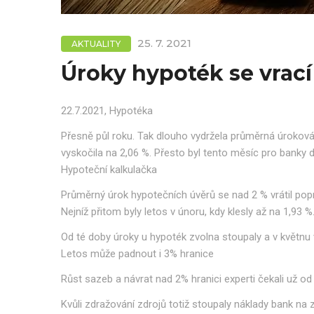
25. 7. 2021
AKTUALITY
Úroky hypoték se vrací
22.7.2021, Hypotéka
Přesně půl roku. Tak dlouho vydržela průměrná úroková 
vyskočila na 2,06 %. Přesto byl tento měsíc pro banky dr
Hypoteční kalkulačka
Průměrný úrok hypotečních úvěrů se nad 2 % vrátil poprv
Nejníž přitom byly letos v únoru, kdy klesly až na 1,93 %
Od té doby úroky u hypoték zvolna stoupaly a v květnu 
Letos může padnout i 3% hranice
Růst sazeb a návrat nad 2% hranici experti čekali už o
Kvůli zdražování zdrojů totiž stoupaly náklady bank na 