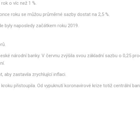
 rok o víc než 1 %.
 konce roku se můžou průměrné sazby dostat na 2,5 %.
kde byly naposledy začátkem roku 2019.
rů.
eské národní banky. V červnu zvýšila svou základní sazbu o 0,25 pr
ní.
 aby zastavila zrychlující inflaci.
ku přistoupila. Od vypuknutí koronavirové krize totiž centrální banké