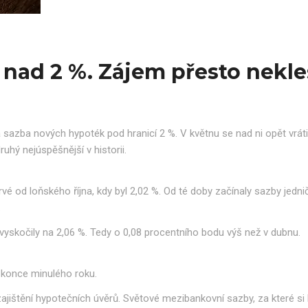
 nad 2 %. Zájem přesto nekle
sazba nových hypoték pod hranicí 2 %. V květnu se nad ni opět vráti
uhý nejúspěšnější v historii.
é od loňského října, kdy byl 2,02 %. Od té doby začínaly sazby jedni
.
vyskočily na 2,06 %. Tedy o 0,08 procentního bodu výš než v dubnu.
d konce minulého roku.
zajištění hypotečních úvěrů. Světové mezibankovní sazby, za které si