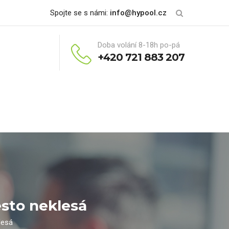
Spojte se s námi:
info@hypool.cz
Doba volání 8-18h po-pá
+420 721 883 207
esto neklesá
lesá