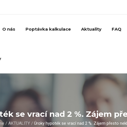
O nás
Poptávka kalkulace
Aktuality
FAQ
y
ék se vrací nad 2 %. Zájem př
me
/
AKTUALITY
/
Úroky hypoték se vrací nad 2 %. Zájem přesto nek